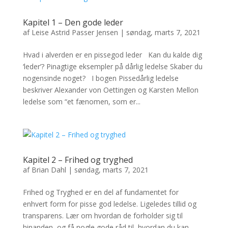
Kapitel 1 – Den gode leder
af
Leise Astrid Passer Jensen
|
søndag, marts 7, 2021
Hvad i alverden er en pissegod leder Kan du kalde dig
‘leder’? Pinagtige eksempler på dårlig ledelse Skaber du
nogensinde noget? I bogen Pissedårlig ledelse
beskriver Alexander von Oettingen og Karsten Mellon
ledelse som “et fænomen, som er...
Kapitel 2 – Frihed og tryghed
af
Brian Dahl
|
søndag, marts 7, 2021
Frihed og Tryghed er en del af fundamentet for
enhvert form for pisse god ledelse. Ligeledes tillid og
transparens. Lær om hvordan de forholder sig til
hinanden, og få nogle gode råd til, hvordan du kan