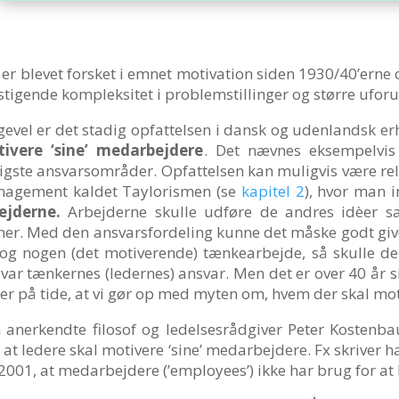
 er blevet forsket i emnet motivation siden 1930/40’erne
 stigende kompleksitet i problemstillinger og større uforu
igevel er det stadig opfattelsen i dansk og udenlandsk erh
ivere ‘sine’ medarbejdere
. Det nævnes eksempelvis
tigste ansvarsområder. Opfattelsen kan muligvis være relat
agement kaldet Taylorismen (se
kapitel 2
), hvor man i
ejderne.
Arbejderne skulle
udføre de andres idèer s
ner. Med den ansvarsfordeling kunne det måske godt give
tog nogen (det motiverende) tænkearbejde, så skulle d
 var tænkernes (ledernes) ansvar. Men det er over 40 år s
 er på tide, at vi gør op med myten om, hvem der skal mo
 anerkendte filosof og ledelsesrådgiver Peter Kostenb
 at ledere skal motivere ‘sine’ medarbejdere. Fx skriver 
 2001, at medarbejdere (’employees’) ikke har brug for at 