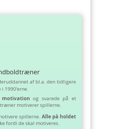
åndboldtræner
deruddannet af bl.a. den tidligere
 i 1990’erne.
m
motivation
og svarede på et
ræner motiverer spillerne.
motivere spillerne.
Alle på holdet
kke fordi de skal motiveres.