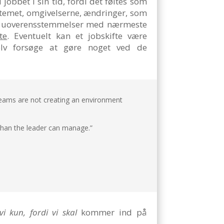
jobbet i sin tid, fordi det føltes som
systemet, omgivelserne, ændringer, som
 af, uoverensstemmelser med nærmeste
te
. Eventuelt kan et jobskifte være
elv forsøge at gøre noget ved de
teams are not creating an environment
than the leader can manage.”
vi kun, fordi vi skal
kommer ind på