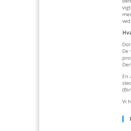
beh
vig
men
ved
Hva
Dor
De 
pro
Der
En 
ste
(Bi
Vi 