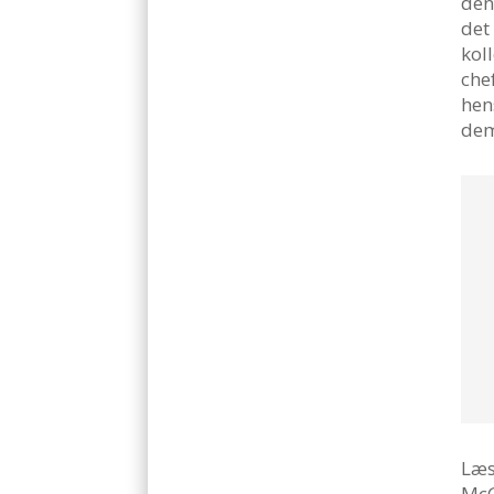
den
det
kol
che
hen
dem
Læs
McG