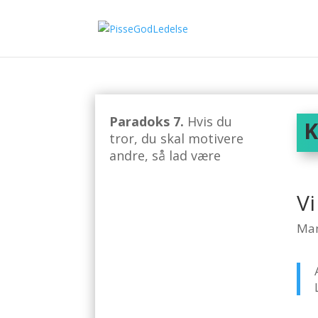
Paradoks 7.
Hvis du
K
tror, du skal motivere
andre, så lad være
V
Man