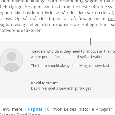
 demotiverede kollega, som forhåbentlig sagde ja tak til 
 helt rigtige. Årsagen skyldes i langt de fleste tilfælde 
legaen ikke havde indflydelse på eller ikke var en del
f, osv. Og så må der tages fat på årsagerne til
det
sigtsmæssigt eller den umotiverede kollega kan s
otiverende faktorer.
“Leaders who think they need to “motivate” their 
where people feel a sense of self-activation.
The team should always be trying to move faster 
David Marquet
David Marquet's Leadership Nudges
 evt. mere i
kapitel 16
, hvor Leises historie
Arbejder 
regor’s Teori X og Y.