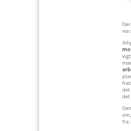
Der
via
All
mot
vig
man
arb
pla
fra
det
det
Den
om,
fra