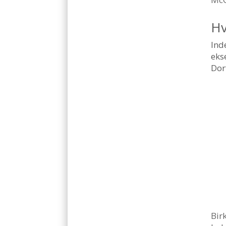
Hv
Ind
eks
Dor
Bir