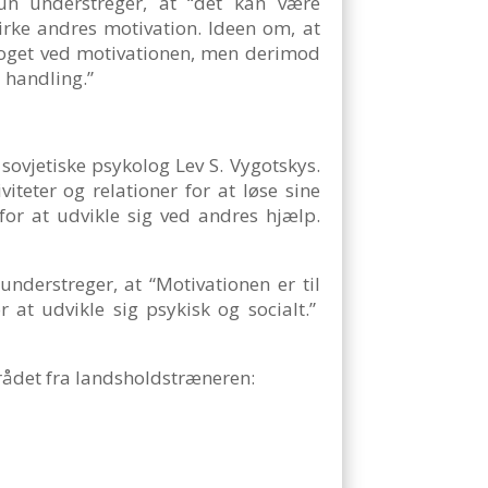
un understreger, at “det kan være
irke andres motivation. Ideen om, at
 noget ved motivationen, men derimod
 handling.”
 sovjetiske psykolog Lev S. Vygotskys.
iteter og relationer for at løse sine
for at udvikle sig ved andres hjælp.
nderstreger, at “Motivationen er til
 at udvikle sig psykisk og socialt.”
 rådet fra landsholdstræneren: