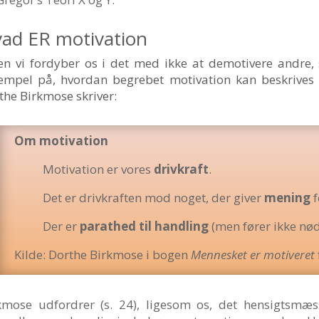
ad ER motivation
en vi fordyber os i det med ikke at demotivere andre,
empel på, hvordan begrebet motivation kan beskrives 
the Birkmose skriver:
Om motivation
Motivation er vores
drivkraft
.
Det er drivkraften mod noget, der giver
mening
f
Der er
parathed
til
handling
(men fører ikke nød
Kilde: Dorthe Birkmose i bogen
Mennesket er motiveret
kmose udfordrer (s. 24), ligesom os, det hensigtsmæs