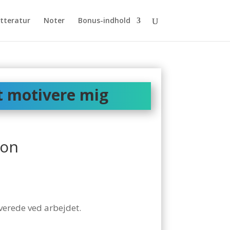
itteratur
Noter
Bonus-indhold
t motivere mig
ion
verede ved arbejdet.