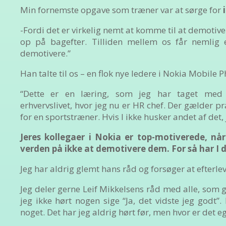
Min fornemste opgave som træner var at sørge for
-Fordi det er virkelig nemt at komme til at demotive
op på bagefter. Tilliden mellem os får nemlig 
demotivere.”
Han talte til os – en flok nye ledere i Nokia Mobile P
“Dette er en læring, som jeg har taget med 
erhvervslivet, hvor jeg nu er HR chef. Der gælder 
for en sportstræner. Hvis I ikke husker andet af det, 
Jeres kollegaer i Nokia er top-motiverede, når
verden på ikke at demotivere dem. For så har I 
Jeg har aldrig glemt hans råd og forsøger at efterle
Jeg deler gerne Leif Mikkelsens råd med alle, som g
jeg ikke hørt nogen sige “Ja, det vidste jeg godt”.
noget. Det har jeg aldrig hørt før, men hvor er det ege