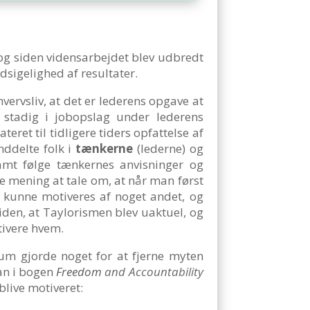
 og siden vidensarbejdet blev udbredt
dsigelighed af resultater.
vervsliv, at det er lederens opgave at
 stadig i jobopslag under lederens
eret til tidligere tiders opfattelse af
nddelte folk i
tænkerne
(lederne) og
amt følge tænkernes anvisninger og
 mening at tale om, at når man først
e kunne motiveres af noget andet, og
iden, at Taylorismen blev uaktuel, og
tivere hvem.
aum gjorde noget for at fjerne myten
han i bogen
Freedom
and Accountability
blive motiveret: