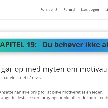
Forside
Forord
Læs bogen
L
APITEL 19
: Du behøver ikke a
i gør op med myten om motivat
 har vidst det i årevis:
Ansatte har ikke brug for at blive motiveret af en leder.
Langt de fleste er som udgangspunkt allerede indre moti