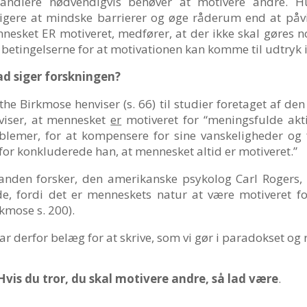
andlere nødvendigvis behøver at motivere andre. H
tigere at mindske barrierer og øge råderum end at påv
nesket ER motiveret, medfører, at der ikke skal gøres
 betingelserne for at motivationen kan komme til udtryk i
d siger forskningen?
the Birkmose henviser (s. 66) til studier foretaget af den
viser, at mennesket
er
motiveret for “meningsfulde aktiv
blemer, for at kompensere for sine vanskeligheder og 
for konkluderede han, at mennesket altid er motiveret.”
anden forsker, den amerikanske psykolog Carl Rogers, u
de, fordi det er menneskets natur at være motiveret for
rkmose s. 200).
har derfor belæg for at skrive, som vi gør i paradokset og
Hvis du tror, du skal motivere andre, så lad være
.